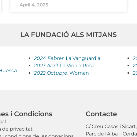
April 4, 2025
LA FUNDACIÓ ALS MITJANS
2024 Febrer.
La Vanguardia
2
2023 Abril
. La Vida a Rosa
2
 Huesca
2022 Octubre
. Woman
20
es i Condicions
Contacte
gal
C/ Creu Casas i Sicart,
a de privacitat
Parc de l’Alba – Cerd
 i condicions de les donacions