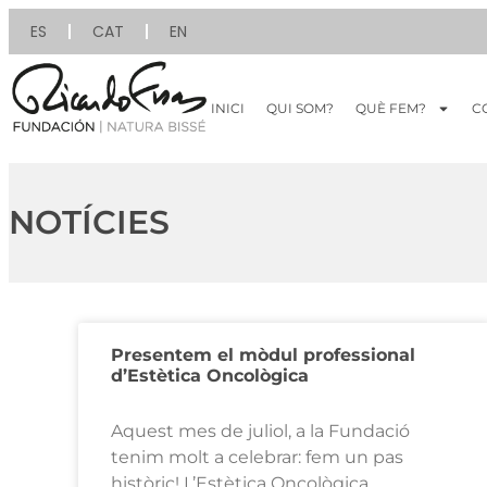
ES
CAT
EN
INICI
QUI SOM?
QUÈ FEM?
C
NOTÍCIES
Presentem el mòdul professional
d’Estètica Oncològica
Aquest mes de juliol, a la Fundació
tenim molt a celebrar: fem un pas
històric! L’Estètica Oncològica