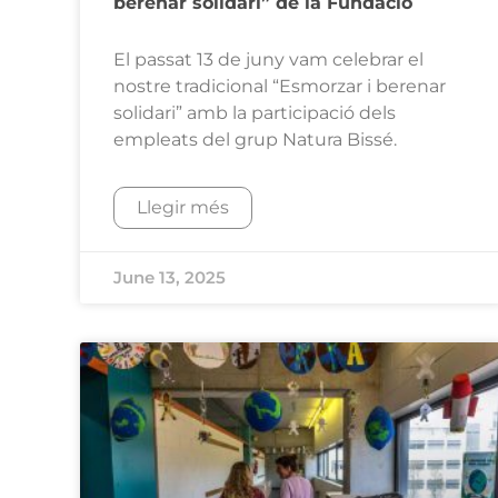
berenar solidari” de la Fundació
El passat 13 de juny vam celebrar el
nostre tradicional “Esmorzar i berenar
solidari” amb la participació dels
empleats del grup Natura Bissé.
Llegir més
June 13, 2025